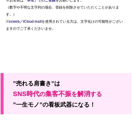
※お名前は
「本名」でのご登録
をお願いします。
（数字や不明な文字列の場合、登録を削除させていただくことがありま
す。）
※
ezweb／iCloud mail
を使用されている方は、文字化けの可能性がござい
ますのでご了承くださいませ。
”売れる肩書き”は
SNS時代
集客不振
解消
の
を
する
”一生モノ”の看板武器になる！