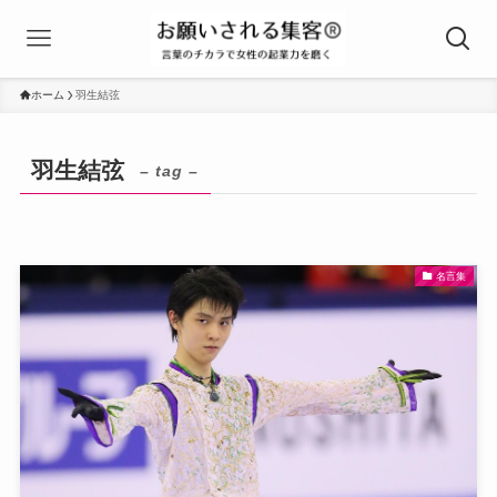
ホーム
羽生結弦
羽生結弦
– tag –
名言集