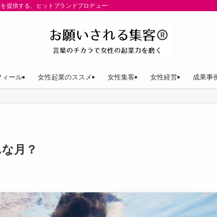
を提供する、ヒットブランドプロデューサー ゆきP（安田裕紀）公式サイト。パーパ
フィール
女性起業のススメ
女性集客
女性経営
成果事
んな月？