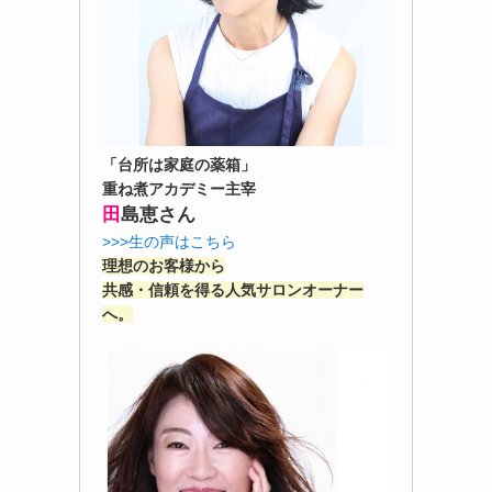
「台所は家庭の薬箱」
重ね煮アカデミー主宰
田
島恵さん
>>>生の声はこちら
理想のお客様から
共感・信頼を得る人気サロンオーナー
へ。