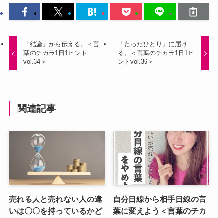
「結論」から伝える。＜言
「たったひとり」に届け
葉のチカラ1日1ヒント
る。＜言葉のチカラ1日1ヒ
vol.34＞
ントvol.36＞
関連記事
売れる人と売れない人の違
自分目線から相手目線の言
いは〇〇を持っているかど
葉に変えよう＜言葉のチカ