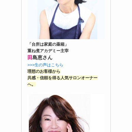
「台所は家庭の薬箱」
重ね煮アカデミー主宰
田
島恵さん
>>>生の声はこちら
理想のお客様から
共感・信頼を得る人気サロンオーナー
へ。