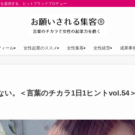
を提供する、ヒットブランドプロデューサー ゆきP（安田裕紀）公式サイト。パーパ
フィール
女性起業のススメ
女性集客
女性経営
成果事
。＜言葉のチカラ1日1ヒントvol.54