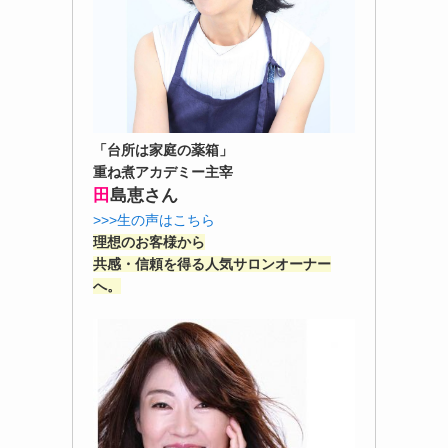
「台所は家庭の薬箱」
重ね煮アカデミー主宰
田
島恵さん
>>>生の声はこちら
理想のお客様から
共感・信頼を得る人気サロンオーナー
へ。