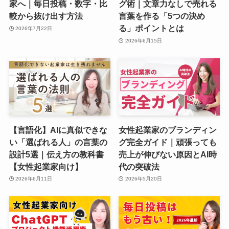
家へ｜毎日投稿・数字・比
グ術｜文章力なしで売れる
較から抜け出す方法
言葉を作る「5つの決め
る」ポイントとは
2026年7月22日
2026年6月15日
【言語化】AIに真似できな
女性起業家のブランディン
い「選ばれる人」の言葉の
グ完全ガイド｜頑張っても
設計5選｜伝え方の教科書
売上が伸びない原因とAI時
【女性起業家向け】
代の突破法
2026年6月11日
2026年5月20日