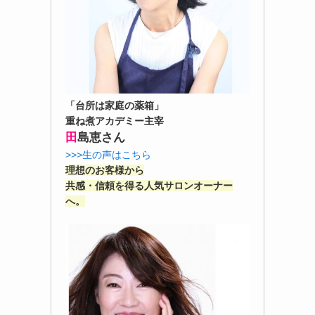
「台所は家庭の薬箱」
重ね煮アカデミー主宰
田
島恵さん
>>>生の声はこちら
理想のお客様から
共感・信頼を得る人気サロンオーナー
へ。