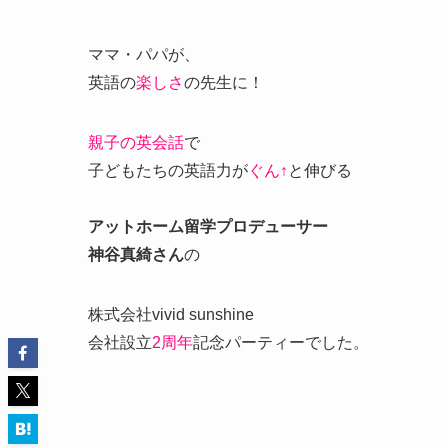
ママ・パパが、
英語の
楽しさ
の先生に！
親子の英会話
で
子どもたちの英語力が
ぐん↑
と伸びる
アットホーム留学プロデューサー
神谷真綺さん
の
株式会社vivid sunshine
会社設立
2周年
記念パーティーでした。