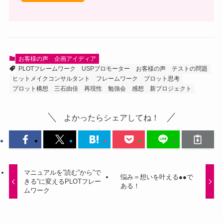
お客様の声
企画アイディア
PLOTフレームワーク
USPプロモーター
お客様の声
テストの問題
ヒットメイクコンサルタント
フレームワーク
プロット思考
プロット構想
三石由佳
再現性
勉強会
感想
新プロジェクト
よかったらシェアしてね！
マニュアルを”読む”から”で
悩み＝想いを叶える●●で
きる”に変えるPLOTフレー
ある！
ムワーク