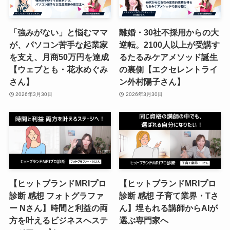
「強みがない」と悩むママ
離婚・30社不採用からの大
が、パソコン苦手な起業家
逆転。2100人以上が受講す
を支え、月商50万円を達成
るたるみケアメソッド誕生
【ウェブとも・花水めぐみ
の裏側【エクセレントライ
さん】
ン外村陽子さん】
2026年3月30日
2026年3月30日
【ヒットブランドMRIプロ
【ヒットブランドMRIプロ
診断 感想 フォトグラファ
診断 感想 子育て業界・Tさ
ー Nさん】時間と利益の両
ん】埋もれる講師からAIが
方を叶えるビジネスへステ
選ぶ専門家へ