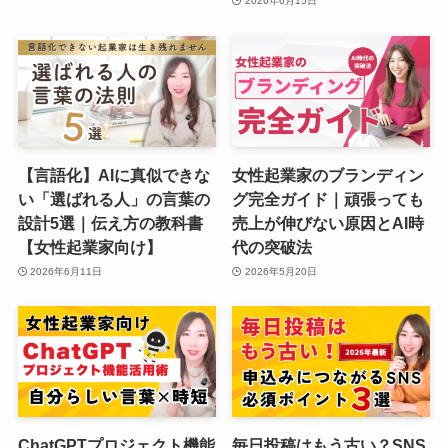
2026年6月15日
【言語化】AIに真似できな
女性起業家のブランディン
い「選ばれる人」の言葉の
グ完全ガイド｜頑張っても
設計5選｜伝え方の教科書
売上が伸びない原因とAI時
【女性起業家向け】
代の突破法
2026年6月11日
2026年5月20日
ChatGPTプロジェクト機能
毎日投稿はもう古い？SNS