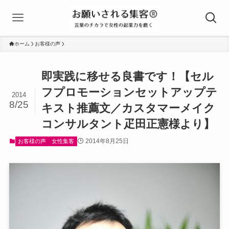
ホーム
お客様の声
即実践に移せる良書です！【セル
フプロモーションセットアップテ
2014
8/25
キスト推薦文／カスタマーメイク
コンサルタント疋田正憲様より】
2014年8月25日
お客様の声
女性集客