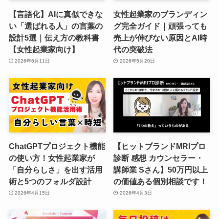
【言語化】AIに真似できな
女性起業家のブランディン
い「選ばれる人」の言葉の
グ完全ガイド｜頑張っても
設計5選｜伝え方の教科書
売上が伸びない原因とAI時
【女性起業家向け】
代の突破法
2026年6月11日
2026年5月20日
ChatGPTプロジェクト機能
【ヒットブランドMRIプロ
の使い方！女性起業家が
診断 感想 カウンセラー・
「自分らしさ」を出す活用
講師業 Sさん】50万円以上
術と5つのフォルダ設計
の価値ある個別相談です！
2026年4月15日
2026年4月3日