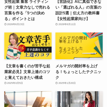
女性起業 集客 ライティン
【言語化】AIに真似できな
グ術｜文章力なしで売れる
い「選ばれる人」の言葉の
言葉を作る「5つの決め
設計5選｜伝え方の教科書
る」ポイントとは
【女性起業家向け】
2026年6月15日
2026年6月11日
【文章を書くのが苦手な起
メルマガの開封率を上げ
業家必見】文章上達のコツ
る！ちょっとしたテクニッ
と覚えておきたい構成
ク
2025年3月5日
2025年1月20日