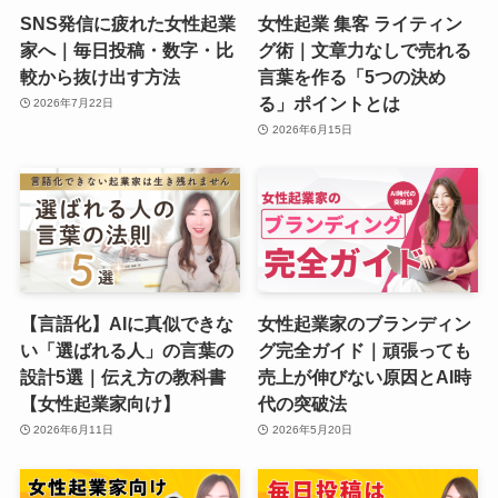
SNS発信に疲れた女性起業
女性起業 集客 ライティン
家へ｜毎日投稿・数字・比
グ術｜文章力なしで売れる
較から抜け出す方法
言葉を作る「5つの決め
る」ポイントとは
2026年7月22日
2026年6月15日
【言語化】AIに真似できな
女性起業家のブランディン
い「選ばれる人」の言葉の
グ完全ガイド｜頑張っても
設計5選｜伝え方の教科書
売上が伸びない原因とAI時
【女性起業家向け】
代の突破法
2026年6月11日
2026年5月20日