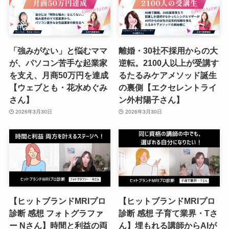
「強みがない」と悩むママ
離婚・30社不採用からの大
が、パソコン苦手な起業家
逆転。2100人以上が受講す
を支え、月商50万円を達成
るたるみケアメソッド誕生
【ウェブとも・花水めぐみ
の裏側【エクセレントライ
さん】
ン外村陽子さん】
2026年3月30日
2026年3月30日
【ヒットブランドMRIプロ
【ヒットブランドMRIプロ
診断 感想 フォトグラファ
診断 感想 子育て業界・Tさ
ー Nさん】時間と利益の両
ん】埋もれる講師からAIが