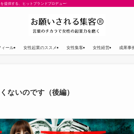
を提供する、ヒットブランドプロデューサー ゆきP（安田裕紀）公式サイト。パーパ
フィール
女性起業のススメ
女性集客
女性経営
成果事
たくないのです（後編）