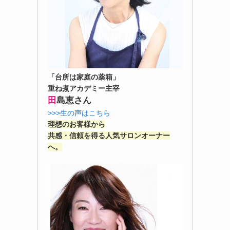
「台所は家庭の薬箱」
重ね煮アカデミー主宰
田
島恵さん
>>>生の声はこちら
理想のお客様から
共感・信頼を得る人気サロンオーナー
へ。