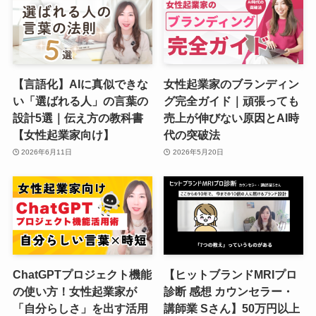
【言語化】AIに真似できな
女性起業家のブランディン
い「選ばれる人」の言葉の
グ完全ガイド｜頑張っても
設計5選｜伝え方の教科書
売上が伸びない原因とAI時
【女性起業家向け】
代の突破法
2026年6月11日
2026年5月20日
ChatGPTプロジェクト機能
【ヒットブランドMRIプロ
の使い方！女性起業家が
診断 感想 カウンセラー・
「自分らしさ」を出す活用
講師業 Sさん】50万円以上